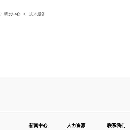
置:
研发中心
>
技术服务
新闻中心
人力资源
联系我们