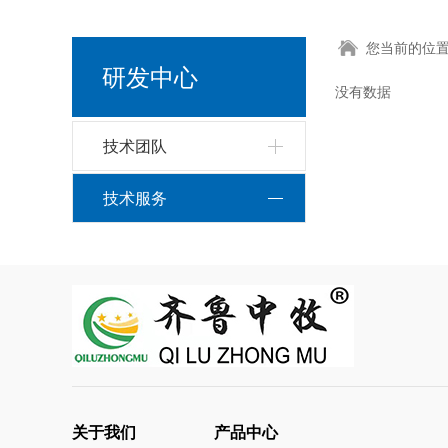
您当前的位
研发中心
没有数据
技术团队
技术服务
关于我们
产品中心